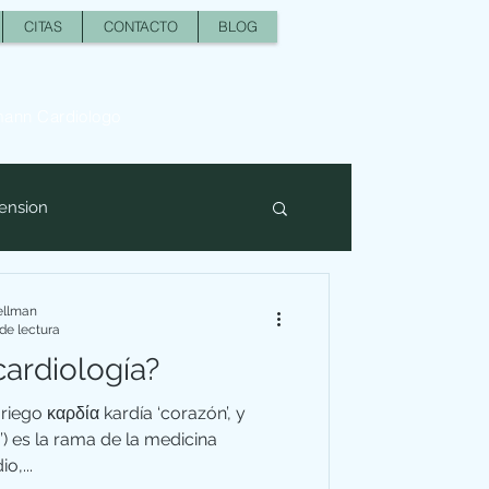
CITAS
CONTACTO
BLOG
mann Cardiologo
ension
ellman
de lectura
cardiología?
riego καρδία kardía ‘corazón’, y
o’) es la rama de la medicina
o,...