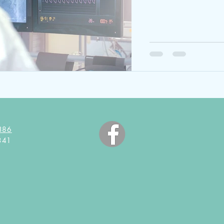
386
6341