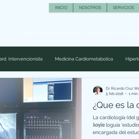
INICIO
NOSOTROS
SERVICIOS
Medico Cardiologo | México | Dr Ricardo E Cruz Well
ard. Intervencionista
Medicina Cardiometabolica
Hipert
Dr. Ricardo Cruz W
5 feb 2018
1 min 
¿Que es la 
La cardiología (del g
λογία loguía ‘estudi
encargada del estudi